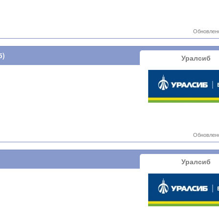
Обновлено
б)
Уралсиб
Обновлено
Уралсиб