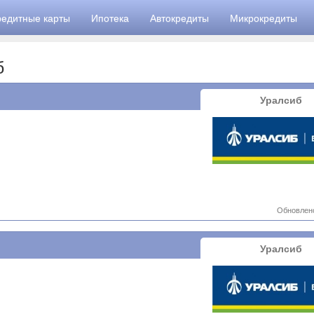
редитные карты
Ипотека
Автокредиты
Микрокредиты
б
Уралсиб
Обновлено
Уралсиб