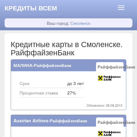
КРЕДИТЫ ВСЕМ
Ваш город:
Смоленск
Кредитные карты в Смоленске.
РайффайзенБанк
МАЛИНА-Райффайзенбанк
РайффайзенБанк
Срок
до 3 лет
Процентная ставка
27%
Обновлено: 09.08.2013
Austrian Airlines-Райффайзенбанк
РайффайзенБанк